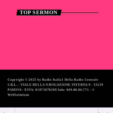
TOP SERMON
Faithful Voices
play_arrow
Faithful Voices #04
today
21 Aprile 2025
Copyright © 2025 by Radio Italia1 Della Radio Centrale
S.R.L. - VIALE DELLA NAVIGAZIONE INTERNA 9 - 35129
PADOVA - P.IVA: 01873870289 Info: 049.80.86.771 - ©
WebSolutions