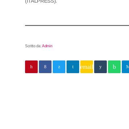
(ITALPRESS).
Scritto da:
Admin
email
Post simili
insert_lin