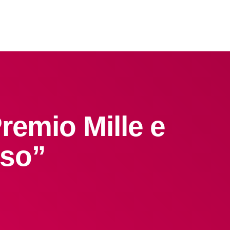
remio Mille e
rso”