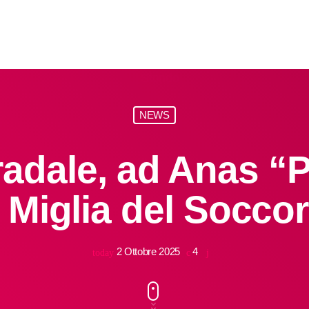
NEWS
radale, ad Anas “P
 Miglia del Socco
2 Ottobre 2025
4
today