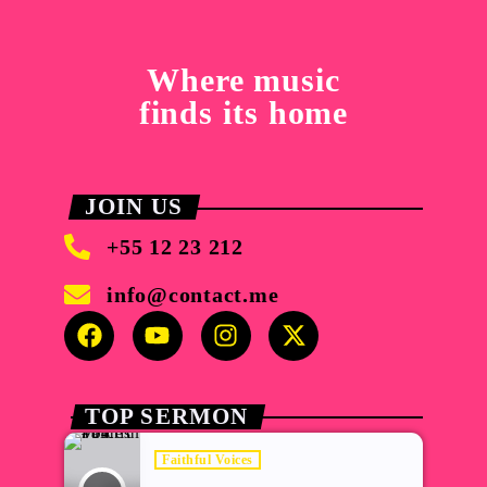
Where music
finds its home
JOIN US
+55 12 23 212
info@contact.me
TOP SERMON
Faithful Voices