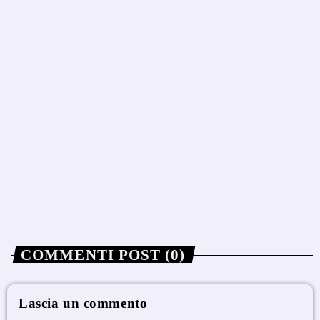
NEWS
Per Sinner problemi al ginocchio, si ritira
dal Masters 1000 di Cincinnati
today
9 Agosto 2026
COMMENTI POST (0)
Lascia un commento