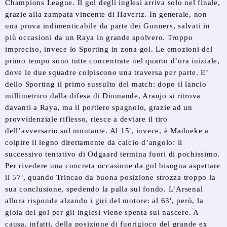
Champions League. Il gol degli inglesi arriva solo nel finale,
grazie alla zampata vincente di Havertz. In generale, non
una prova indimenticabile da parte dei Gunners, salvati in
più occasioni da un Raya in grande spolvero. Troppo
impreciso, invece lo Sporting in zona gol. Le emozioni del
primo tempo sono tutte concentrate nel quarto d’ora iniziale,
dove le due squadre colpiscono una traversa per parte. E’
dello Sporting il primo sussulto del match: dopo il lancio
millimetrico dalla difesa di Diomande, Araujo si ritrova
davanti a Raya, ma il portiere spagnolo, grazie ad un
provvidenziale riflesso, riesce a deviare il tiro
dell’avversario sul montante. Al 15′, invece, è Madueke a
colpire il legno direttamente da calcio d’angolo: il
successivo tentativo di Odgaard termina fuori di pochissimo.
Per rivedere una concreta occasione da gol bisogna aspettare
il 57′, quando Trincao da buona posizione strozza troppo la
sua conclusione, spedendo la palla sul fondo. L’Arsenal
allora risponde alzando i giri del motore: al 63′, però, la
gioia del gol per gli inglesi viene spenta sul nascere. A
causa, infatti, della posizione di fuorigioco del grande ex