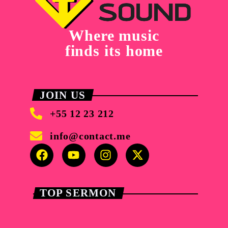
Where music
finds its home
JOIN US
+55 12 23 212
info@contact.me
TOP SERMON
Faithful Voices
play_arrow