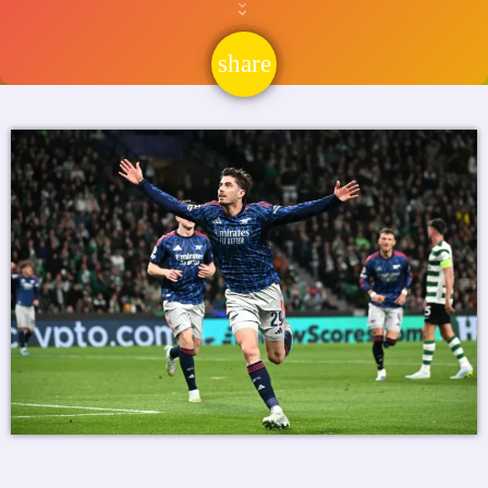
share
email