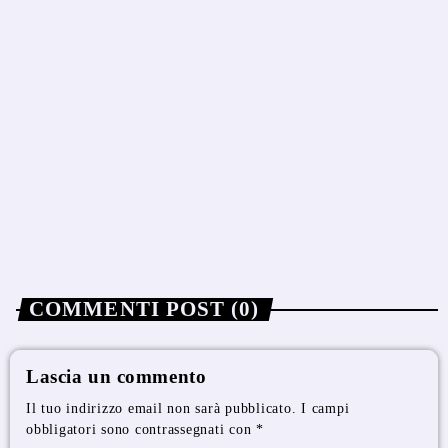
NEWS
Cina, banca Ubs rialza al 4,5% le previsioni
su crescita del Pil di Hong Kong
today
5 Agosto 2026
1
COMMENTI POST (0)
Lascia un commento
Il tuo indirizzo email non sarà pubblicato. I campi
obbligatori sono contrassegnati con *