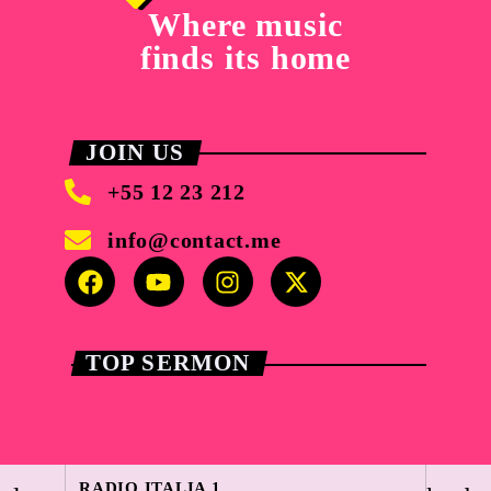
Where music
finds its home
JOIN US
+55 12 23 212
info@contact.me
TOP SERMON
Faithful Voices
play_arrow
Faithful Voices #04
today
21 Aprile 2025
RADIO ITALIA 1