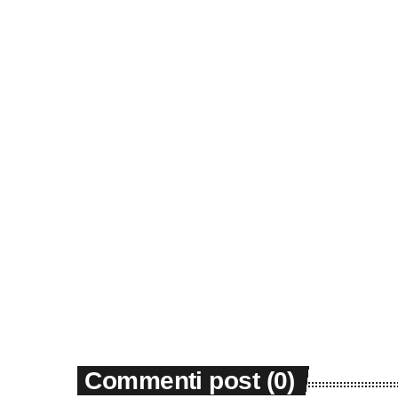
NEWS
Cina, vendite al dettaglio
crescono a Hong Kong per 14
mesi consecutivi
today
5 Agosto 2026
1
Commenti post (0)