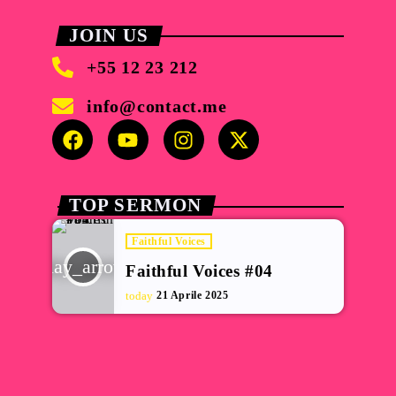
JOIN US
+55 12 23 212
info@contact.me
TOP SERMON
Faithful Voices
play_arrow
Faithful Voices #04
today
21 Aprile 2025